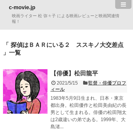
c-movie.jp
映画ライター 松 弥々子 による映画レビューと映画関連情
報！
探偵はＢＡＲにいる２ ススキノ大交差点
一覧
【俳優】松田龍平
2021/5/15
監督・俳優プロフ
ィール
1983年5月9日生まれ、日本・東京
都出身。松田優作と松田美由紀の長
男として生まれる。俳優の松田翔太
は2歳違いの弟である。1999年、大
島渚...