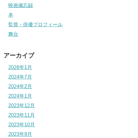
映画備忘録
本
監督・俳優プロフィール
舞台
アーカイブ
2026年1月
2024年7月
2024年2月
2024年1月
2023年12月
2023年11月
2023年10月
2023年9月