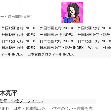
ューと映画関連情報！
外国映画 さ行 INDEX
外国映画 た行 INDEX
外国映画 な行 INDE
外国映画 ら行 INDEX
外国映画 わ行 INDEX
外国映画 数字・記号 I
日本映画 た行 INDEX
日本映画 な行 INDEX
日本映画 は行 INDE
日本映画 わ行 INDEX
日本映画 数字・記号 INDEX
Works
外国
ール INDEX
日本女優プロフィール INDEX
木亮平
監督・俳優プロフィール
9日生まれ、日本・兵庫県出身。小学生の頃から俳優を志